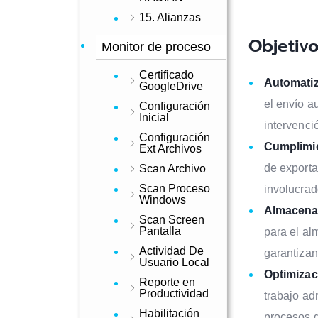
15. Alianzas
Objetiv
Monitor de proceso
Certificado
Automatiz
GoogleDrive
el envío a
Configuración
Inicial
intervenci
Configuración
Cumplimie
Ext Archivos
de exporta
Scan Archivo
Scan Proceso
involucrad
Windows
Almacena
Scan Screen
Pantalla
para el al
Actividad De
garantizan
Usuario Local
Optimizac
Reporte en
Productividad
trabajo ad
Habilitación
procesos d