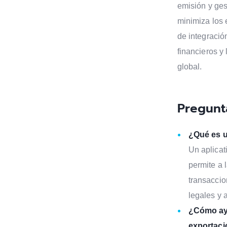
emisión y gest
minimiza los 
de integraci
financieros y
global.
Pregunt
¿Qué es u
Un aplicat
permite a 
transaccio
legales y 
¿Cómo ayud
exportac