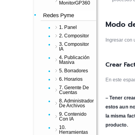
MonitorGP360
Redes Pyme
Modo d
1. Panel
2. Compositor
Ingresar con 
3. Compositor
IA
4. Publicación
Masiva
Crear Fac
5. Borradores
6. Horarios
En este espac
7. Gerente De
Cuentas
– Tener cread
8. Administrador
De Archivos
estos aun no
9. Contenido
la misma fac
Con IA
producto.
10.
Herramientas