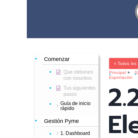
Comenzar
< Todos los
Que obtienes
Principal
G
Exportación
con nosotros
2.
Tus siguientes
pasos
Guía de inicio
rápido
El
Gestión Pyme
1. Dashboard