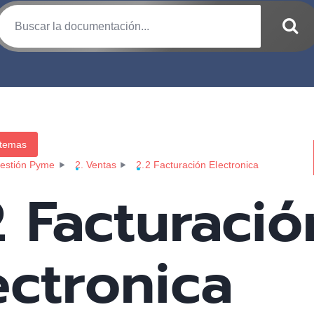
 temas
estión Pyme
2. Ventas
2.2 Facturación Electronica
2 Facturació
ectronica