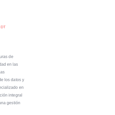
CDT
turas de
dad en las
sas
de los datos y
ecializado en
ción integral
 una gestión