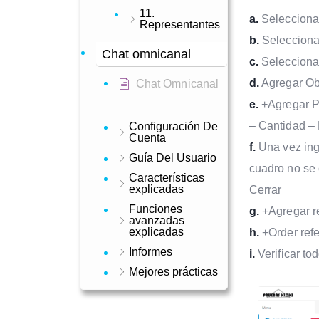
11.
a.
Seleccionar
Representantes
b.
Seleccion
Chat omnicanal
c.
Selecciona
d.
Agregar Obs
Chat Omnicanal
e.
+Agregar Pr
– Cantidad – 
Configuración De
Cuenta
f.
Una vez ingr
Guía Del Usuario
cuadro no se 
Características
explicadas
Cerrar
Funciones
g.
+Agregar re
avanzadas
explicadas
h.
+Order refe
Informes
i.
Verificar to
Mejores prácticas