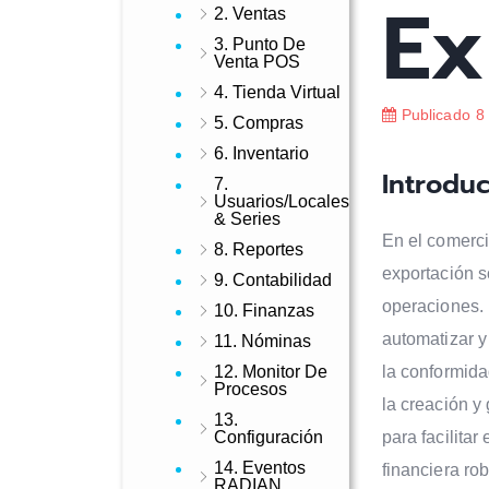
Ex
2. Ventas
3. Punto De
Venta POS
4. Tienda Virtual
Publicado
8
5. Compras
6. Inventario
Introdu
7.
Usuarios/Locales
& Series
En el comercio
8. Reportes
exportación s
9. Contabilidad
operaciones. 
10. Finanzas
automatizar y
11. Nóminas
12. Monitor De
la conformida
Procesos
la creación y
13.
Configuración
para facilitar
14. Eventos
financiera rob
RADIAN