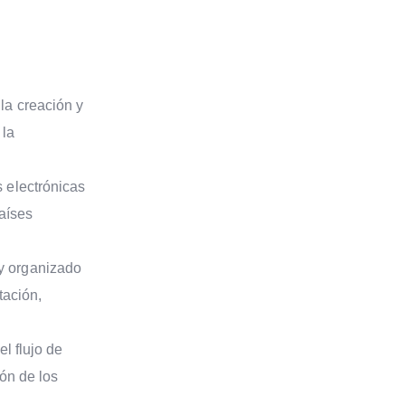
r la creación y
 la
s electrónicas
aíses
 y organizado
tación,
el flujo de
ión de los