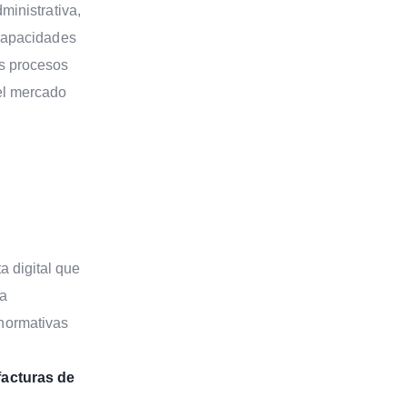
ministrativa,
 capacidades
s procesos
 el mercado
a digital que
ra
 normativas
facturas de