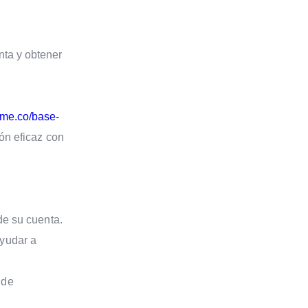
nta y obtener
yme.co/base-
ón eficaz con
 de su cuenta.
ayudar a
 de