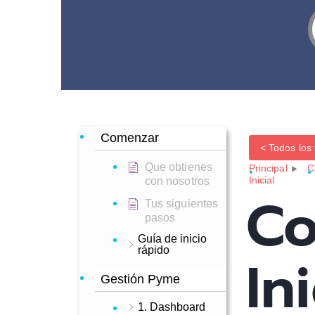
Comenzar
< Todos los
Que obtienes
Principal
C
Inicial
con nosotros
Co
Tus siguientes
pasos
Guía de inicio
rápido
Ini
Gestión Pyme
1. Dashboard