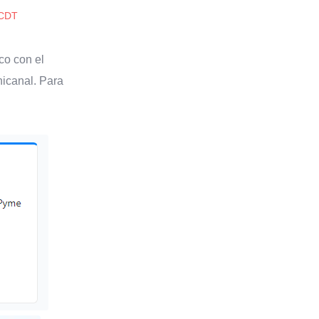
 CDT
co con el
nicanal. Para