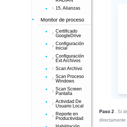
RADIAN
15. Alianzas
Monitor de proceso
Certificado
GoogleDrive
Configuración
Inicial
Configuración
Ext Archivos
Scan Archivo
Scan Proceso
Windows
Scan Screen
Pantalla
Actividad De
Usuario Local
Paso 2
. Si d
Reporte en
Productividad
directamente 
Habilitación