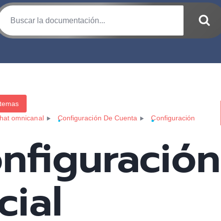
 temas
hat omnicanal
Configuración De Cuenta
Configuración
nfiguración
cial